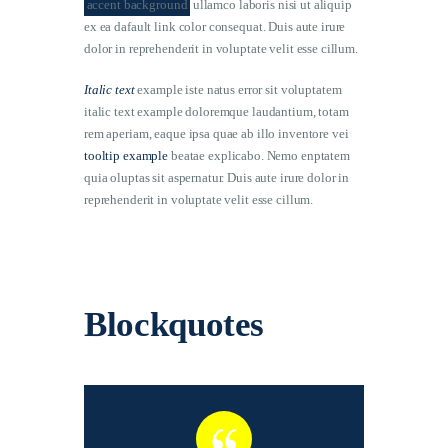
accent background
ullamco laboris nisi ut aliquip
ex ea dafault link color consequat. Duis aute irure
dolor in reprehenderit in voluptate velit esse cillum.
Italic text
example iste natus error sit voluptatem
italic text example doloremque laudantium, totam
rem aperiam, eaque ipsa quae ab illo inventore vei
tooltip example
beatae explicabo. Nemo enptatem
quia oluptas sit aspernatur. Duis aute irure dolor in
reprehenderit in voluptate velit esse cillum.
Blockquotes