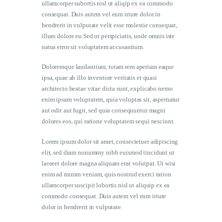
ullamcorper subortis nisl ut aliqip ex ea commodo
consequat. Duis autem vel eum iriure dolor in
hendrerit in vulputate velit esse molestie consequat,
illum dolore eu.Sed ut perspiciatis, unde omnis iste
natus error sit voluptatem accusantium.
Doloremque laudantium, totam rem aperiam eaque
ipsa, quae ab illo inventore veritatis et quasi
architecto beatae vitae dicta sunt, explicabo nemo
enim ipsam voluptatem, quia voluptas sit, aspernatur
aut odit aut fugit, sed quia consequuntur magni
dolores eos, qui ratione voluptatem sequi nesciunt.
Lorem ipsum dolor sit amet, consectetuer adipiscing
elit, sed diam nonummy nibh euismod tincidunt ut
laoreet dolore magna aliquam erat volutpat. Ut wisi
enim ad minim veniam, quis nostrud exerci tation
ullamcorper suscipit lobortis nisl ut aliquip ex ea
commodo consequat. Duis autem vel eum iriure
dolor in hendrerit in vulputate.