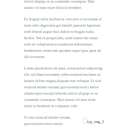
nisl ut aliquip ex ea commodo consequat. Duis
autem vel eum iriure dolor in hendreri.
Eu feugiat nulla facilisis at vero eros et accumsan et
iusto odio dignissim qui blandit praesent luptatum
zzril delenit augue duis dolore te feugait nulla
facilisi. Sed ut perspiciatis, unde omnis iste natus
error sit voluptatem accusantium doloremque
laudantium, totam rem aperiam eaque ipsa, quae ab
illo inventore.
Lorem ipsum dolor sit amet, consectetuer adipiscing
elit, sed diam nonummy nibh euismod tincidunt ut
laoreet dolore magna aliquam erat volutpat. Ut wisi
enim ad minim veniam, quis nostrud exerci tation
ullamcorper suscipit lobortis nisl ut aliquip ex ea
commodo consequat. Duis autem vel eum iriure
dolor in hendrerit in vulputate velit.
Ut wisi enim ad minim veniam,
quis nostrud exerci tation