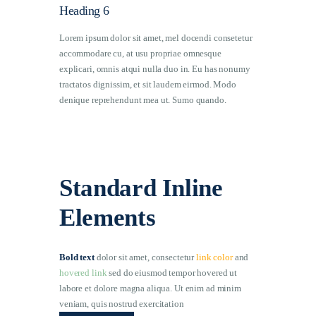
Heading 6
Lorem ipsum dolor sit amet, mel docendi consetetur
accommodare cu, at usu propriae omnesque
explicari, omnis atqui nulla duo in. Eu has nonumy
tractatos dignissim, et sit laudem eirmod. Modo
denique reprehendunt mea ut. Sumo quando.
Standard Inline
Elements
Bold text
dolor sit amet, consectetur
link color
and
hovered link
sed do eiusmod tempor hovered ut
labore et dolore magna aliqua. Ut enim ad minim
veniam, quis nostrud exercitation