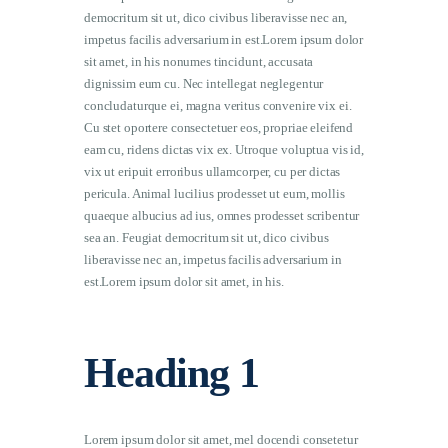
democritum sit ut, dico civibus liberavisse nec an,
impetus facilis adversarium in est.Lorem ipsum dolor
sit amet, in his nonumes tincidunt, accusata
dignissim eum cu. Nec intellegat neglegentur
concludaturque ei, magna veritus convenire vix ei.
Cu stet oportere consectetuer eos, propriae eleifend
eam cu, ridens dictas vix ex. Utroque voluptua vis id,
vix ut eripuit erroribus ullamcorper, cu per dictas
pericula. Animal lucilius prodesset ut eum, mollis
quaeque albucius ad ius, omnes prodesset scribentur
sea an. Feugiat democritum sit ut, dico civibus
liberavisse nec an, impetus facilis adversarium in
est.Lorem ipsum dolor sit amet, in his.
Heading 1
Lorem ipsum dolor sit amet, mel docendi consetetur